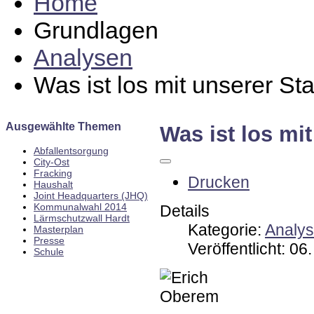
Home
Grundlagen
Analysen
Was ist los mit unserer St
Ausgewählte Themen
Was ist los mi
Abfallentsorgung
City-Ost
Fracking
Drucken
Haushalt
Joint Headquarters (JHQ)
Kommunalwahl 2014
Details
Lärmschutzwall Hardt
Kategorie:
Analy
Masterplan
Presse
Veröffentlicht: 0
Schule