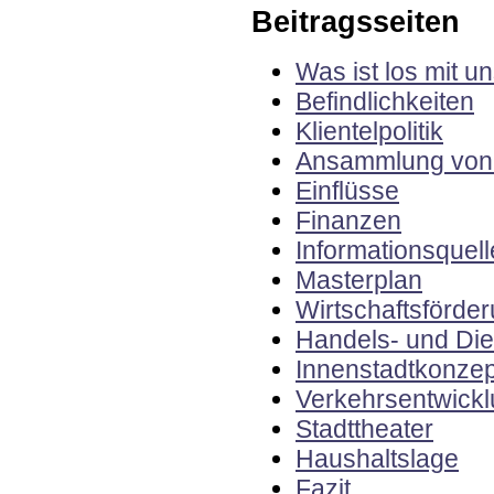
Beitragsseiten
Was ist los mit u
Befindlichkeiten
Klientelpolitik
Ansammlung von 
Einflüsse
Finanzen
Informationsquel
Masterplan
Wirtschaftsförde
Handels- und Die
Innenstadtkonzep
Verkehrsentwick
Stadttheater
Haushaltslage
Fazit