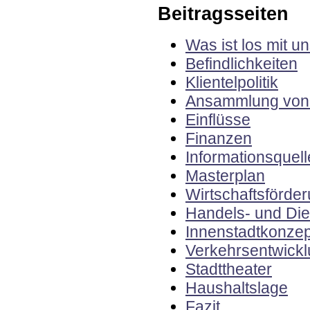
Beitragsseiten
Was ist los mit u
Befindlichkeiten
Klientelpolitik
Ansammlung von 
Einflüsse
Finanzen
Informationsquel
Masterplan
Wirtschaftsförde
Handels- und Die
Innenstadtkonzep
Verkehrsentwick
Stadttheater
Haushaltslage
Fazit