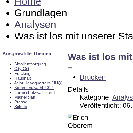
Home
Grundlagen
Analysen
Was ist los mit unserer St
Ausgewählte Themen
Was ist los mi
Abfallentsorgung
City-Ost
Fracking
Drucken
Haushalt
Joint Headquarters (JHQ)
Kommunalwahl 2014
Details
Lärmschutzwall Hardt
Kategorie:
Analy
Masterplan
Presse
Veröffentlicht: 0
Schule