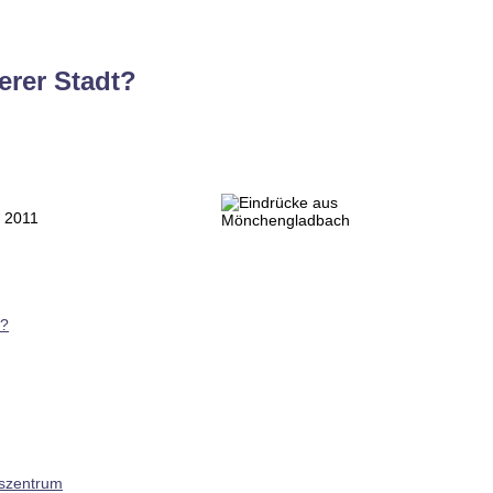
erer Stadt?
r 2011
t?
gszentrum