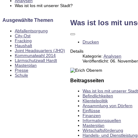
Analysen
Was ist los mit unserer Stadt?
Ausgewählte Themen
Was ist los mit uns
Abfallentsorgung
City-Ost
Fracking
Drucken
Haushalt
Joint Headquarters (JHQ)
Details
Kommunalwahl 2014
Kategorie:
Analysen
Lärmschutzwall Hardt
Veröffentlicht: 06. Novembe
Masterplan
Presse
Schule
Beitragsseiten
Was ist los mit unserer Stad
Befindlichkeiten
Klientelpolitik
Ansammlung von Dörfern
Einflüsse
Finanzen
Informationsquellen
Masterplan
Wirtschaftsförderung
Handels- und Dienstleistun