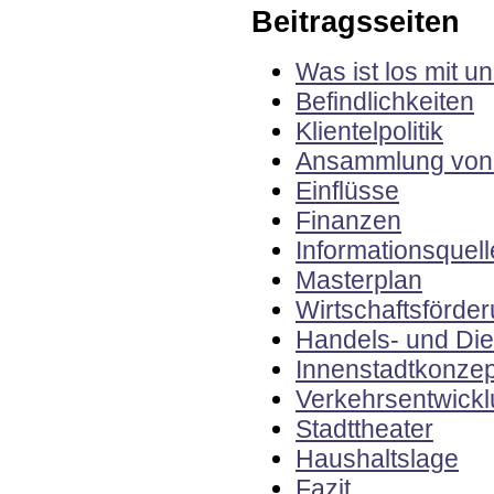
Beitragsseiten
Was ist los mit u
Befindlichkeiten
Klientelpolitik
Ansammlung von 
Einflüsse
Finanzen
Informationsquel
Masterplan
Wirtschaftsförde
Handels- und Die
Innenstadtkonzep
Verkehrsentwick
Stadttheater
Haushaltslage
Fazit