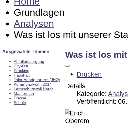
Home
Grundlagen
Analysen
Was ist los mit unserer St
Ausgewählte Themen
Was ist los mi
Abfallentsorgung
City-Ost
Fracking
Drucken
Haushalt
Joint Headquarters (JHQ)
Kommunalwahl 2014
Details
Lärmschutzwall Hardt
Kategorie:
Analy
Masterplan
Presse
Veröffentlicht: 0
Schule