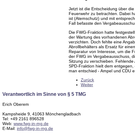
Jetzt ist die Entscheidung über di
Feuerwehr zu betrachten. Dabei han
ist (Atemschutz) und mit entsprec
Fall befasste den Vergabeausschu
Die FWG-Fraktion hatte festgestel
der Wartung des vorhandenen Abro
verzichten. Doch fehlte eine Anga
Abrollbehälters als Ersatz für ein
Reparatur von Interesse, um die Fr
der FWG im Vergabeausschuss, di
Sitzung zu verschieben. Fehlende 
SPD-Fraktion hielt dem entgegen, 
man entschied - Ampel und CDU ei
Zurück
Weiter
Verantwortlich im Sinne von § 5 TMG
Erich Oberem
Kampsheide 9, 41063 Mönchengladbach
Tel: +49 2161 896528
Web:
www.fwg-in-mg.de
E-Mail:
info@fwg-in-mg.de