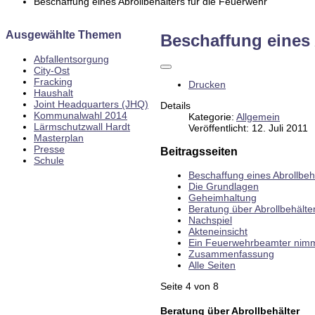
Beschaffung eines Abrollbehälters für die Feuerwehr
Ausgewählte Themen
Beschaffung eines 
Abfallentsorgung
City-Ost
Fracking
Drucken
Haushalt
Joint Headquarters (JHQ)
Details
Kommunalwahl 2014
Kategorie:
Allgemein
Lärmschutzwall Hardt
Veröffentlicht: 12. Juli 2011
Masterplan
Presse
Beitragsseiten
Schule
Beschaffung eines Abrollbeh
Die Grundlagen
Geheimhaltung
Beratung über Abrollbehälte
Nachspiel
Akteneinsicht
Ein Feuerwehrbeamter nimm
Zusammenfassung
Alle Seiten
Seite 4 von 8
Beratung über Abrollbehälter