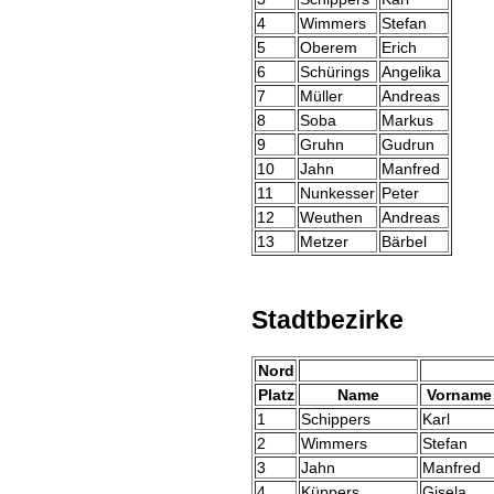
4
Wimmers
Stefan
5
Oberem
Erich
6
Schürings
Angelika
7
Müller
Andreas
8
Soba
Markus
9
Gruhn
Gudrun
10
Jahn
Manfred
11
Nunkesser
Peter
12
Weuthen
Andreas
13
Metzer
Bärbel
Stadtbezirke
Nord
Platz
Name
Vorname
1
Schippers
Karl
2
Wimmers
Stefan
3
Jahn
Manfred
4
Küppers
Gisela