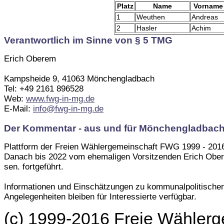
Platz
Name
Vorname
1
Weuthen
Andreas
2
Hasler
Achim
Verantwortlich im Sinne von § 5 TMG
Erich Oberem
Kampsheide 9, 41063 Mönchengladbach
Tel: +49 2161 896528
Web:
www.fwg-in-mg.de
E-Mail:
info@fwg-in-mg.de
Der Kommentar - aus und für Mönchengladbac
Plattform der Freien Wählergemeinschaft FWG 1999 - 201
Danach bis 2022 vom ehemaligen Vorsitzenden Erich Obe
sen. fortgeführt.
Informationen und Einschätzungen zu kommunalpolitische
Angelegenheiten bleiben für Interessierte verfügbar.
(c) 1999-2016 Freie Wählerg