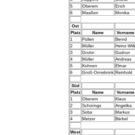
5
Oberem
Erich
6
Maaßen
Monika
Ost
Platz
Name
Vorname
1
Püllen
Bernd
2
Müller
Heinz-Will
3
Gruhn
Gudrun
4
Müller
Andreas
5
Kohnen
Elmar
6
Groß-Onnebrink
Reinhold
Süd
Platz
Name
Vorname
1
Oberem
Klaus
2
Schürings
Angelika
3
Soba
Markus
4
Metzer
Bärbel
West