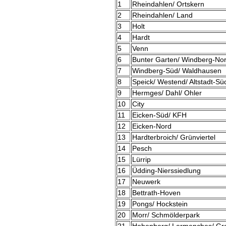
1
Rheindahlen/ Ortskern
2
Rheindahlen/ Land
3
Holt
4
Hardt
5
Venn
6
Bunter Garten/ Windberg-No
7
Windberg-Süd/ Waldhausen
8
Speick/ Westend/ Altstadt-Sü
9
Hermges/ Dahl/ Ohler
10
City
11
Eicken-Süd/ KFH
12
Eicken-Nord
13
Hardterbroich/ Grünviertel
14
Pesch
15
Lürrip
16
Üdding-Nierssiedlung
17
Neuwerk
18
Bettrath-Hoven
19
Pongs/ Hockstein
20
Morr/ Schmölderpark
21
Hohenberg/ Lermenches/ Gre