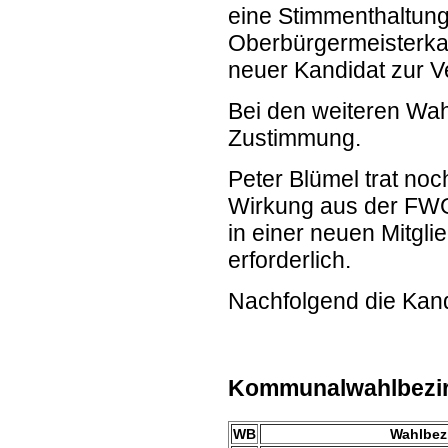
eine Stimmenthaltun
Oberbürgermeisterk
neuer Kandidat zur V
Bei den weiteren Wah
Zustimmung.
Peter Blümel trat noc
Wirkung aus der FWG 
in einer neuen Mitg
erforderlich.
Nachfolgend die Kand
Kommunalwahlbezi
WB
Wahlbez