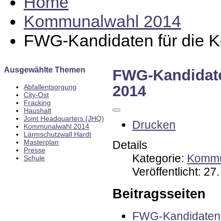
Home
Kommunalwahl 2014
FWG-Kandidaten für die 
Ausgewählte Themen
FWG-Kandidat
2014
Abfallentsorgung
City-Ost
Fracking
Haushalt
Joint Headquarters (JHQ)
Drucken
Kommunalwahl 2014
Lärmschutzwall Hardt
Masterplan
Details
Presse
Kategorie:
Kommu
Schule
Veröffentlicht: 2
Beitragsseiten
FWG-Kandidaten 