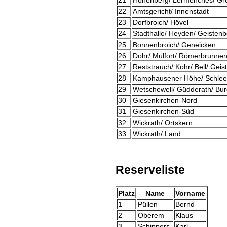
22
Amtsgericht/ Innenstadt
23
Dorfbroich/ Hövel
24
Stadthalle/ Heyden/ Geisten
25
Bonnenbroich/ Geneicken
26
Dohr/ Mülfort/ Römerbrunne
27
Reststrauch/ Kohr/ Bell/ Gei
28
Kamphausener Höhe/ Schlee/
29
Wetschewell/ Güdderath/ Bu
30
Giesenkirchen-Nord
31
Giesenkirchen-Süd
32
Wickrath/ Ortskern
33
Wickrath/ Land
Reserveliste
Platz
Name
Vorname
1
Püllen
Bernd
2
Oberem
Klaus
3
Schippers
Karl