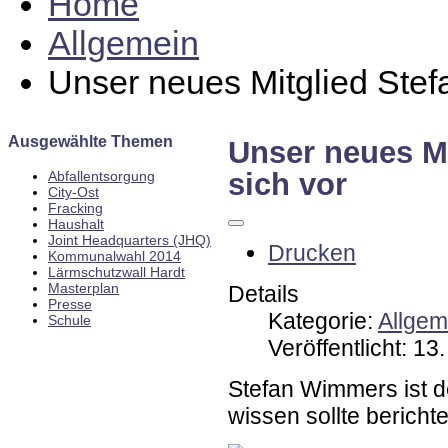
Home
Allgemein
Unser neues Mitglied Stefa
Ausgewählte Themen
Unser neues Mi
sich vor
Abfallentsorgung
City-Ost
Fracking
Haushalt
Joint Headquarters (JHQ)
Drucken
Kommunalwahl 2014
Lärmschutzwall Hardt
Masterplan
Details
Presse
Kategorie:
Allgem
Schule
Veröffentlicht: 1
Stefan Wimmers ist 
wissen sollte berichtet