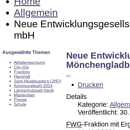
Home
Allgemein
Neue Entwicklungsgesells
mbH
Ausgewählte Themen
Neue Entwicklu
Mönchenglad
Abfallentsorgung
City-Ost
Fracking
Haushalt
Joint Headquarters (JHQ)
Drucken
Kommunalwahl 2014
Lärmschutzwall Hardt
Masterplan
Details
Presse
Kategorie:
Allgem
Schule
Veröffentlicht: 30
FWG
-Fraktion mit E