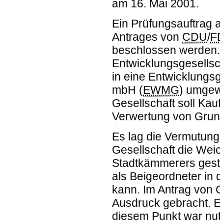
am 16. Mai 2001.
Ein Prüfungsauftrag a
Antrages von
CDU
/
F
beschlossen werden. 
Entwicklungsgesell
in eine Entwicklungs
mbH (
EWMG
) umgew
Gesellschaft soll Ka
Verwertung von Gru
Es lag die Vermutung
Gesellschaft die Wei
Stadtkämmerers gestel
als Beigeordneter in
kann. Im Antrag von 
Ausdruck gebracht. E
diesem Punkt war nut