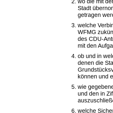
wo die mit d
Stadt überno
getragen wer
welche Verb
WFMG zukünfti
des CDU-Ant
mit den Aufg
ob und in we
denen die Stad
Grundstücksve
können und e
wie gegeben
und den in Zi
auszuschließe
welche Siche