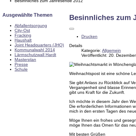
Besinnliches zum Jahresende 2012
Ausgewählte Themen
Besinnliches zum 
Abfallentsorgung
City-Ost
Fracking
Drucken
Haushalt
Joint Headquarters (JHQ)
Details
Kommunalwahl 2014
Kategorie:
Allgemein
Lärmschutzwall Hardt
Veröffentlicht: 20. Dezembe
Masterplan
Presse
Schule
Weihnachtspost ist eine schöne Le
Sie gibt Anlass zu Rückblick auf V
Vergangenheit sind blasse Erinner
gibt uns Kraft für die Zukunft.
Ich möchte in diesem Jahr den Wei
Die erforderlichen Informationen
mich in den ersten Tagen des neu
Möge Ihnen ein frohes und gesegne
möge Ihnen das Omen für das neue
Mit besten Grüßen