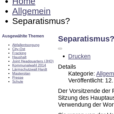
Home
Allgemein
Separatismus?
Ausgewählte Themen
Separatismus
Abfallentsorgung
City-Ost
Fracking
Drucken
Haushalt
Joint Headquarters (JHQ)
Kommunalwahl 2014
Details
Lärmschutzwall Hardt
Kategorie:
Allgem
Masterplan
Presse
Veröffentlicht: 1
Schule
Der Vorsitzende der 
Sitzung des Hauptau
Verwendung der Wor