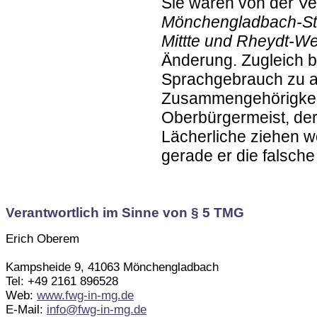
Sie waren von der Ve
Mönchengladbach-Sta
Mittte und Rheydt-We
Änderung. Zugleich ba
Sprachgebrauch zu ac
Zusammengehörigkeit
Oberbürgermeist, der
Lächerliche ziehen w
gerade er die falsche 
Verantwortlich im Sinne von § 5 TMG
Erich Oberem
Kampsheide 9, 41063 Mönchengladbach
Tel: +49 2161 896528
Web:
www.fwg-in-mg.de
E-Mail:
info@fwg-in-mg.de