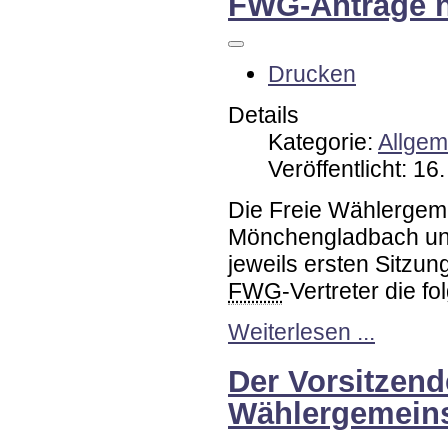
FWG-Anträge 
Drucken
Details
Kategorie:
Allgem
Veröffentlicht: 1
Die Freie Wählergemei
Mönchengladbach und
jeweils ersten Sitz
FWG
-Vertreter die f
Weiterlesen ...
Der Vorsitzend
Wählergemeins