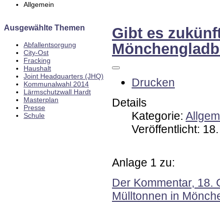
Allgemein
Ausgewählte Themen
Gibt es zukünf
Mönchengladba
Abfallentsorgung
City-Ost
Fracking
Haushalt
Joint Headquarters (JHQ)
Drucken
Kommunalwahl 2014
Lärmschutzwall Hardt
Masterplan
Details
Presse
Kategorie:
Allgem
Schule
Veröffentlicht: 1
Anlage 1 zu:
Der Kommentar, 18. O
Mülltonnen in Mönch