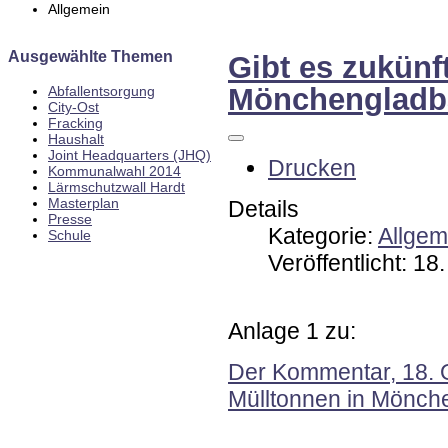
Allgemein
Ausgewählte Themen
Gibt es zukünf
Mönchengladba
Abfallentsorgung
City-Ost
Fracking
Haushalt
Joint Headquarters (JHQ)
Drucken
Kommunalwahl 2014
Lärmschutzwall Hardt
Masterplan
Details
Presse
Kategorie:
Allgem
Schule
Veröffentlicht: 1
Anlage 1 zu:
Der Kommentar, 18. O
Mülltonnen in Mönch