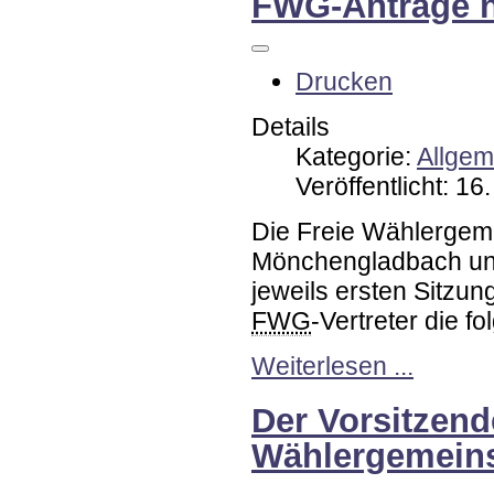
FWG-Anträge 
Drucken
Details
Kategorie:
Allgem
Veröffentlicht: 1
Die Freie Wählergemei
Mönchengladbach und
jeweils ersten Sitz
FWG
-Vertreter die f
Weiterlesen ...
Der Vorsitzend
Wählergemeins