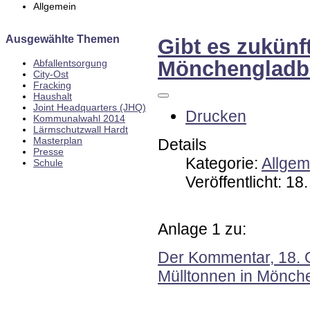
Allgemein
Ausgewählte Themen
Gibt es zukünf
Mönchengladba
Abfallentsorgung
City-Ost
Fracking
Haushalt
Joint Headquarters (JHQ)
Drucken
Kommunalwahl 2014
Lärmschutzwall Hardt
Masterplan
Details
Presse
Kategorie:
Allgem
Schule
Veröffentlicht: 1
Anlage 1 zu:
Der Kommentar, 18. O
Mülltonnen in Mönch