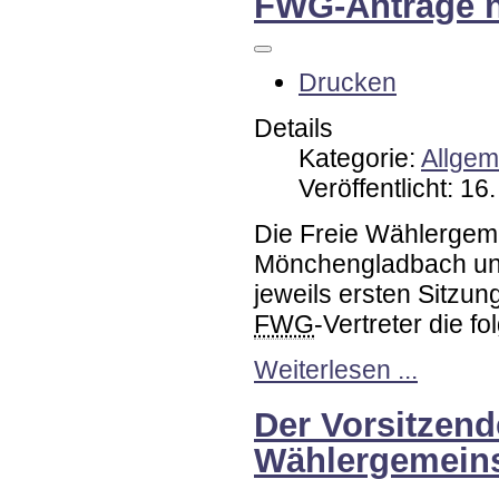
FWG-Anträge 
Drucken
Details
Kategorie:
Allgem
Veröffentlicht: 1
Die Freie Wählergemei
Mönchengladbach und
jeweils ersten Sitz
FWG
-Vertreter die f
Weiterlesen ...
Der Vorsitzend
Wählergemeins